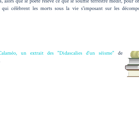
, alors que le poète relève ce que le souffle terrestre médit, pour of
 qui célèbrent les morts sous la vie s'imposant sur les décompo
Calaméo, un extrait des "Didascalies d'un séisme"
de
a