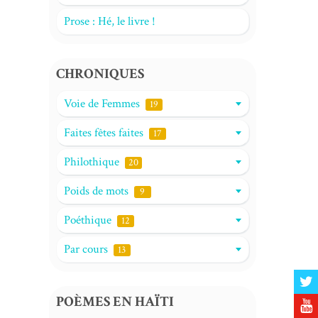
Prose : Hé, le livre !
CHRONIQUES
Voie de Femmes
19
Faites fêtes faites
17
Philothique
20
Poids de mots
9
Poéthique
12
Par cours
13
POÈMES EN HAÏTI