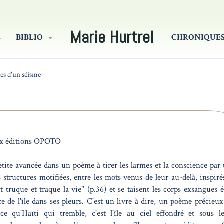
Marie Hurtrel
L
BIBLIO
CHRONIQUE
es d'un séisme
aux éditions OPOTO
etite avancée dans un poème à tirer les larmes et la conscience par 
s structures motifiées, entre les mots venus de leur au-delà, inspiré
t truque et traque la vie" (p.36) et se taisent les corps exsangues é
ce de l'île dans ses pleurs. C'est un livre à dire, un poème précieux
ce qu'Haïti qui tremble, c'est l'île au ciel effondré et sous l