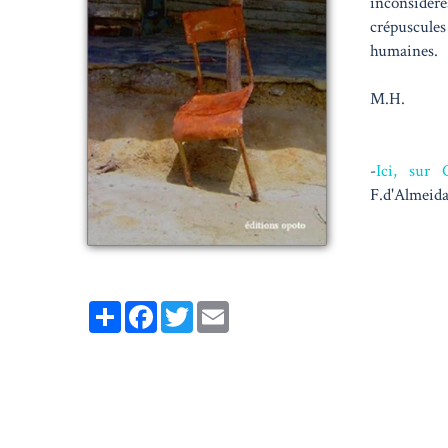
inconsidérés
crépuscules
humaines.
M.H.
-
Ici, sur 
F.d'Almeid
Partager
Facebook
Twitter
Email