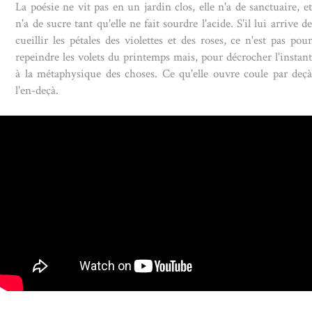
La poésie ne vit pas en un jardin clos, elle n'a de sanctuaire, et
n'a de sucre tant qu'elle ne fait sourdre l'acide. S'il lui arrive de
cueillir les pétales des violettes et des roses, ce n'est pas pour
repeindre les volets du printemps mais, pour décrocher l'instant
à la métaphysique des choses. Ce qu'elle ouvre coule par deçà
l'en-deçà.