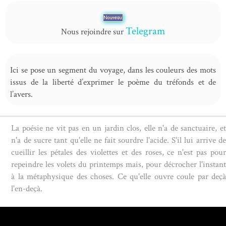
Telegram
Nous rejoindre sur
Ici se pose un segment du voyage, dans les couleurs des mots
issus de la liberté d’exprimer le poème du tréfonds et de
l’avers.
La poésie ne vit pas en un jardin clos, elle n'a de sanctuaire, et
n'a de sucre tant qu'elle ne fait sourdre l'acide. S'il lui arrive de
cueillir les pétales des violettes et des roses, ce n'est pas pour
repeindre les volets du printemps mais, pour décrocher l'instant
à la métaphysique des choses. Ce qu'elle ouvre coule par deçà
l'en-deçà.