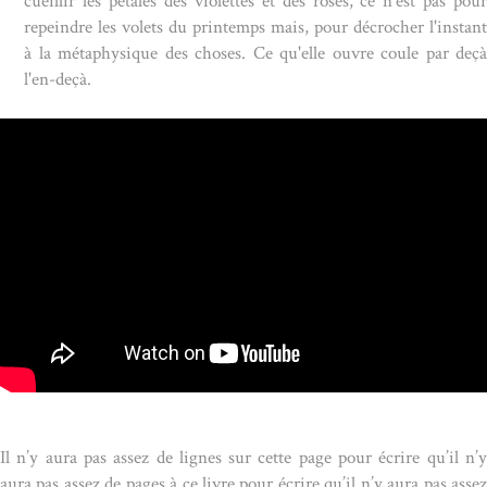
cueillir les pétales des violettes et des roses, ce n'est pas pour
repeindre les volets du printemps mais, pour décrocher l'instant
à la métaphysique des choses. Ce qu'elle ouvre coule par deçà
l'en-deçà.
Il n’y aura pas assez de lignes sur cette page pour écrire qu’il n’y
aura pas assez de pages à ce livre pour écrire qu’il n’y aura pas assez