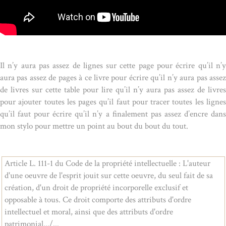
Il n’y aura pas assez de lignes sur cette page pour écrire qu’il n’y
aura pas assez de pages à ce livre pour écrire qu’il n’y aura pas assez
de livres sur cette table pour lire qu’il n’y aura pas assez de livres
pour ajouter toutes les pages qu’il faut pour tracer toutes les lignes
qu’il faut pour écrire qu’il n’y a finalement pas assez d’encre dans
mon stylo pour mettre un point au bout du bout du tout.
Article L. 111-1 du Code de la propriété intellectuelle : L'auteur
d'une oeuvre de l'esprit jouit sur cette oeuvre, du seul fait de sa
création, d'un droit de propriété incorporelle exclusif et
opposable à tous. Ce droit comporte des attributs d'ordre
intellectuel et moral, ainsi que des attributs d'ordre
patrimonial.../...