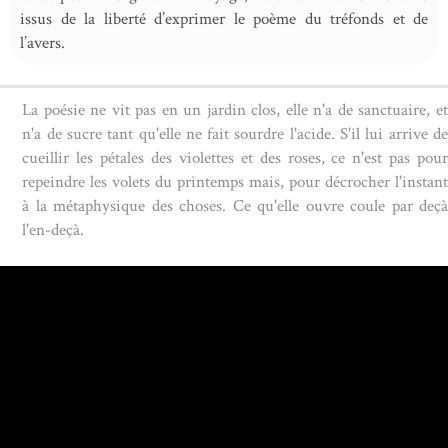
issus de la liberté d’exprimer le poème du tréfonds et de
l’avers.
La poésie ne vit pas en un jardin clos, elle n'a de sanctuaire, et
n'a de sucre tant qu'elle ne fait sourdre l'acide. S'il lui arrive de
cueillir les pétales des violettes et des roses, ce n'est pas pour
repeindre les volets du printemps mais, pour décrocher l'instant
à la métaphysique des choses. Ce qu'elle ouvre coule par deçà
l'en-deçà.