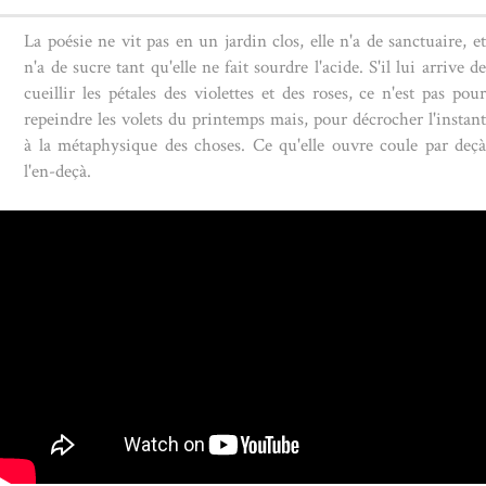
La poésie ne vit pas en un jardin clos, elle n'a de sanctuaire, et
n'a de sucre tant qu'elle ne fait sourdre l'acide. S'il lui arrive de
cueillir les pétales des violettes et des roses, ce n'est pas pour
repeindre les volets du printemps mais, pour décrocher l'instant
à la métaphysique des choses. Ce qu'elle ouvre coule par deçà
l'en-deçà.